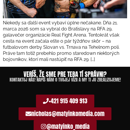
Niekedy sa ďalší event vybaví úplne nečakane. Dňa 21.
marca 2026 som sa vybral do Bratislavy na RFA 29,
galavečer organizácie Real Fight Arena. Tentokrát však
cesta na event začala ešte o pár týždňov skôr – na
futbalovom derby Slovan vs. Trnava na Tehelnom poli.
Práve tam totiž prebehlo promo staredown niektorých
bojovníkov, ktorí mali nastúpiť na RFA 29. […]
VERÍŠ, ŽE SME PRE TEBA TÍ SPRÁVNI?
KONTAKTUJ NÁS! NAPÍŠ NÁM O TVOJEJ VÍZII A MY TI JU ZREALIZUJEME!
+421 915 409 913
nicholas@matyinkomedia.com
@matyinko_media