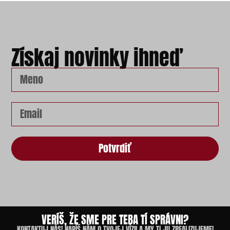
Získaj novinky ihneď
Potvrdiť
VERÍŠ, ŽE SME PRE TEBA TÍ SPRÁVNI?
KONTAKTUJ NÁS! NAPÍŠ NÁM O TVOJEJ VÍZII A MY TI JU ZREALIZUJEME!