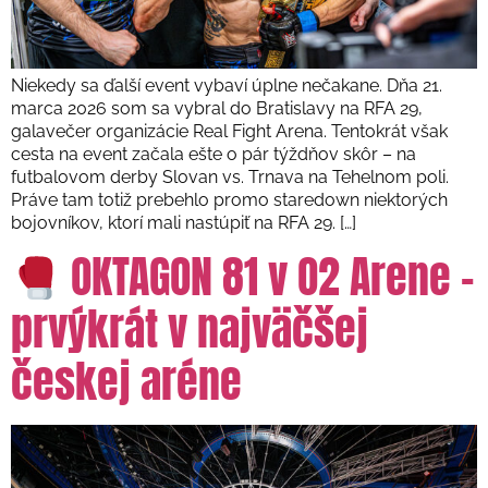
Niekedy sa ďalší event vybaví úplne nečakane. Dňa 21.
marca 2026 som sa vybral do Bratislavy na RFA 29,
galavečer organizácie Real Fight Arena. Tentokrát však
cesta na event začala ešte o pár týždňov skôr – na
futbalovom derby Slovan vs. Trnava na Tehelnom poli.
Práve tam totiž prebehlo promo staredown niektorých
bojovníkov, ktorí mali nastúpiť na RFA 29. […]
OKTAGON 81 v O2 Arene –
prvýkrát v najväčšej
českej aréne