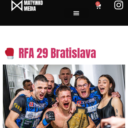
0
Tag:
backstage MMA
RFA 29 Bratislava