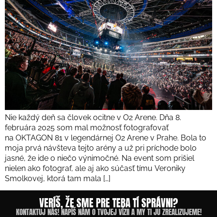
Nie každý deň sa človek ocitne v O2 Arene. Dňa 8.
februára 2025 som mal možnosť fotografovať
na OKTAGON 81 v legendárnej O2 Arene v Prahe. Bola to
moja prvá návšteva tejto arény a už pri príchode bolo
jasné, že ide o niečo výnimočné. Na event som prišiel
nielen ako fotograf, ale aj ako súčasť tímu Veroniky
Smolkovej, ktorá tam mala […]
VERÍŠ, ŽE SME PRE TEBA TÍ SPRÁVNI?
KONTAKTUJ NÁS! NAPÍŠ NÁM O TVOJEJ VÍZII A MY TI JU ZREALIZUJEME!