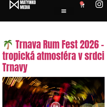
0
Tag:
Trnava event
Trnava Rum Fest 2026 –
tropická atmosféra v srdci
Trnavy