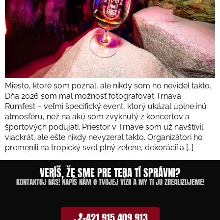
Miesto, ktoré som poznal, ale nikdy som ho nevidel takto.
Dňa 2026 som mal možnosť fotografovať Trnava
Rumfest – veľmi špecifický event, ktorý ukázal úplne inú
atmosféru, než na akú som zvyknutý z koncertov a
športových podujatí. Priestor v Trnave som už navštívil
viackrát, ale ešte nikdy nevyzeral takto. Organizátori ho
premenili na tropický svet plný zelene, dekorácií a […]
VERÍŠ, ŽE SME PRE TEBA TÍ SPRÁVNI?
KONTAKTUJ NÁS! NAPÍŠ NÁM O TVOJEJ VÍZII A MY TI JU ZREALIZUJEME!
+421 915 409 913