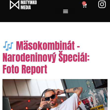
0
Tag:
slovenskí DJs
Mäsokombinát –
Narodeninový Špeciál:
Foto Report