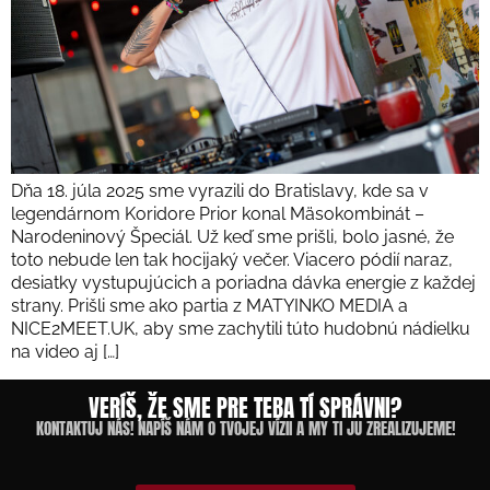
Dňa 18. júla 2025 sme vyrazili do Bratislavy, kde sa v
legendárnom Koridore Prior konal Mäsokombinát –
Narodeninový Špeciál. Už keď sme prišli, bolo jasné, že
toto nebude len tak hocijaký večer. Viacero pódií naraz,
desiatky vystupujúcich a poriadna dávka energie z každej
strany. Prišli sme ako partia z MATYINKO MEDIA a
NICE2MEET.UK, aby sme zachytili túto hudobnú nádielku
na video aj […]
VERÍŠ, ŽE SME PRE TEBA TÍ SPRÁVNI?
KONTAKTUJ NÁS! NAPÍŠ NÁM O TVOJEJ VÍZII A MY TI JU ZREALIZUJEME!