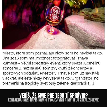
Miesto, ktoré som poznal, ale nikdy som ho nevidel takto.
Dňa 2026 som mal možnosť fotografovať Trnava
Rumfest – veľmi špecifický event, ktorý ukázal úplne inú
atmosféru, než na akú som zvyknutý z koncertov a
športových podujatí. Priestor v Trnave som už navštívil
viackrát, ale ešte nikdy nevyzeral takto. Organizátori ho
premenili na tropický svet plný zelene, dekorácií a […]
VERÍŠ, ŽE SME PRE TEBA TÍ SPRÁVNI?
KONTAKTUJ NÁS! NAPÍŠ NÁM O TVOJEJ VÍZII A MY TI JU ZREALIZUJEME!