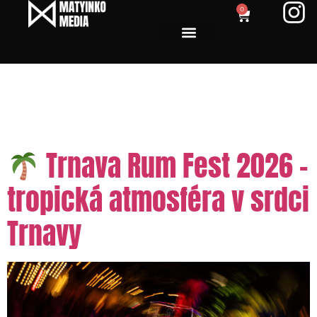
0
Tag:
rum festival
Slovensko
Trnava Rum Fest 2026 –
tropická atmosféra v srdci
Trnavy