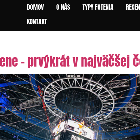
DOMOV
O NÁS
TYPY FOTENIA
RECEN
KONTAKT
ene – prvýkrát v najväčšej 