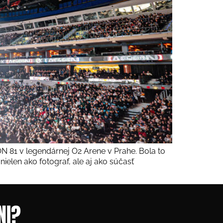
N 81 v legendárnej O2 Arene v Prahe. Bola to
ielen ako fotograf, ale aj ako súčasť
NI?