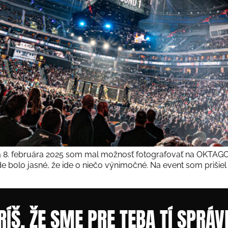
ňa 8. februára 2025 som mal možnosť fotografovať na OKTAGO
e bolo jasné, že ide o niečo výnimočné. Na event som prišiel n
RÍŠ, ŽE SME PRE TEBA TÍ SPRÁV