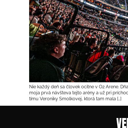
Nie každý deň sa človek ocitne v O2 Arene. D
moja prvá návšteva tejto arény a už pri príchod
tímu Veroniky Smolkovej, ktorá tam mala […]
VE