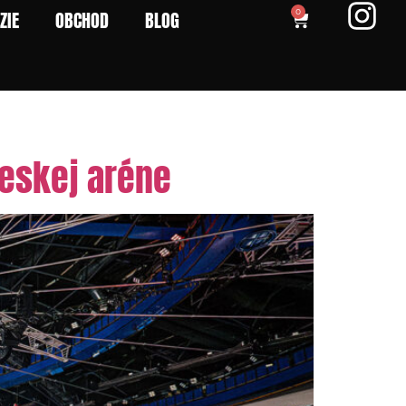
ZIE
OBCHOD
BLOG
0
českej aréne