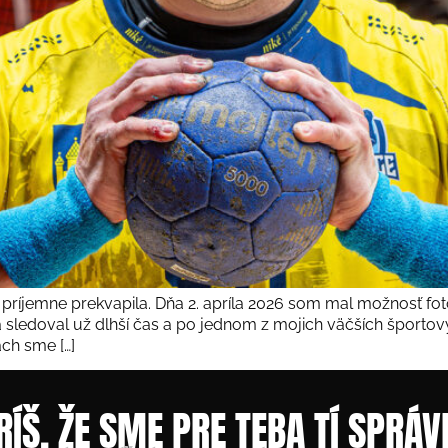
ríjemne prekvapila. Dňa 2. apríla 2026 som mal možnosť fot
 sledoval už dlhší čas a po jednom z mojich väčších športový
ach sme […]
RÍŠ, ŽE SME PRE TEBA TÍ SPRÁV