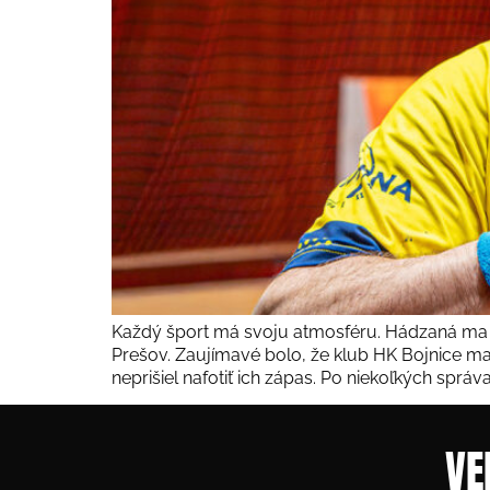
Každý šport má svoju atmosféru. Hádzaná ma p
Prešov. Zaujímavé bolo, že klub HK Bojnice ma
neprišiel nafotiť ich zápas. Po niekoľkých správ
VE