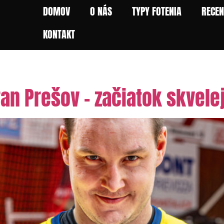
DOMOV
O NÁS
TYPY FOTENIA
RECEN
KONTAKT
raliga
ran Prešov – začiatok skvele