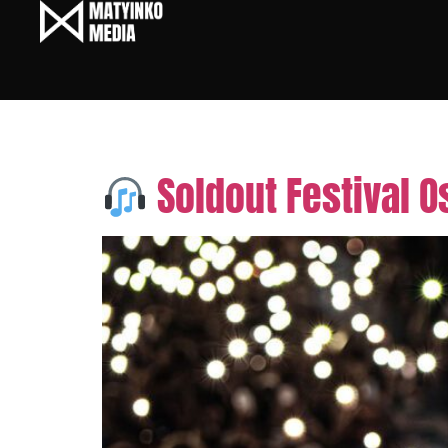
Tag:
fotograf koncert
Soldout Festival O