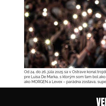
Od 24. do 26. júla 2025 sa v Ostrave konal tro
pre Luisa De Marka, s ktorým som tam bol ako sú
ako MORGEN a Levex – parádna zostava, super
VE