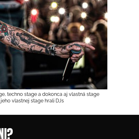
age, techno stage a dokonca aj vlastná stage
jeho vlastnej stage hrali DJs
NI?