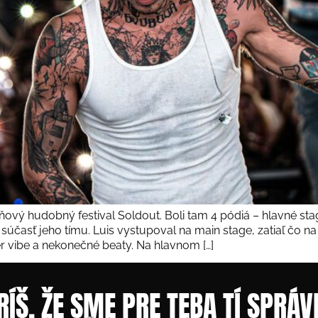
jdňový hudobný festival Soldout. Boli tam 4 pódiá – hlavné st
časť jeho tímu. Luis vystupoval na main stage, zatiaľ čo na 
 vibe a nekonečné beaty. Na hlavnom […]
RÍŠ, ŽE SME PRE TEBA TÍ SPRÁV