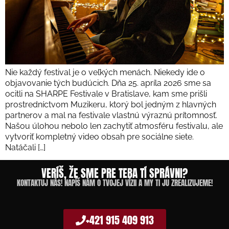
Nie každý festival je o veľkých menách. Niekedy ide o
objavovanie tých budúcich. Dňa 25. apríla 2026 sme sa
ocitli na SHARPE Festivale v Bratislave, kam sme prišli
prostredníctvom Muzikeru, ktorý bol jedným z hlavných
partnerov a mal na festivale vlastnú výraznú prítomnosť.
Našou úlohou nebolo len zachytiť atmosféru festivalu, ale
vytvoriť kompletný video obsah pre sociálne siete.
Natáčali […]
VERÍŠ, ŽE SME PRE TEBA TÍ SPRÁVNI?
KONTAKTUJ NÁS! NAPÍŠ NÁM O TVOJEJ VÍZII A MY TI JU ZREALIZUJEME!
+421 915 409 913