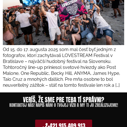
Od 15. do 17. augusta 2025 som mal česť byť jedným z
fotografov, ktorí zachytávali LOVESTREAM Festival v
Bratislave – najväčší hudobný festival na Slovensku.
Tohtoročný line-up priniesol svetové hviezdy ako Post
Malone, One Republic, Becky Hill, ANYMA, James Hype,
Taio Cruz a mnohých ďalších. Pre mňa osobne to bol
neuveriteľný zážitok – stáť na tomto festivale len rok a […]
VERÍŠ, ŽE SME PRE TEBA TÍ SPRÁVNI?
KONTAKTUJ NÁS! NAPÍŠ NÁM O TVOJEJ VÍZII A MY TI JU ZREALIZUJEME!
+421 915 409 913