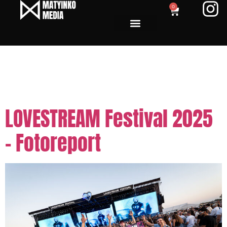
0
Tag:
Event fotograf
Slovensko
LOVESTREAM Festival 2025
– Fotoreport