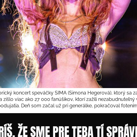
torický koncert speváčky SIMA (Simona Hegerová), ktorý sa za
zišlo viac ako 27 000 fanúšikov, ktorí zažili nezabudnuteľný
ujatia. Deň som začal už pri generálke, pokračoval fotením 
RÍŠ, ŽE SME PRE TEBA TÍ SPRÁV