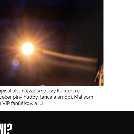
písal ako najväčší sólový koncert na
 večer plný hudby, tanca a emócií. Mal som
VIP fanúšikov, a […]
NI?