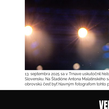
13. septembra 2025 sa v Trnave uskutočnil his
Slovensku. Na Štadióne Antona Malatinského sa 
obrovskú česť byť hlavným fotografom tohto pod
VE