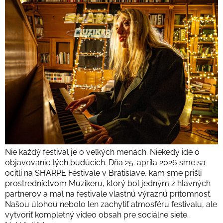
Nie každý festival je o veľkých menách. Niekedy ide o
objavovanie tých budúcich. Dňa 25. apríla 2026 sme sa
ocitli na SHARPE Festivale v Bratislave, kam sme prišli
prostredníctvom Muzikeru, ktorý bol jedným z hlavných
partnerov a mal na festivale vlastnú výraznú prítomnosť.
Našou úlohou nebolo len zachytiť atmosféru festivalu, ale
vytvoriť kompletný video obsah pre sociálne siete.