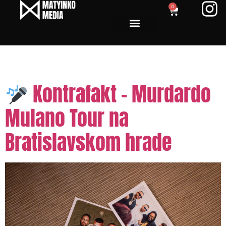
0
Tag:
aftermovie
Kontrafakt – Murdardo
Mulano Tour na
Bratislavskom hrade