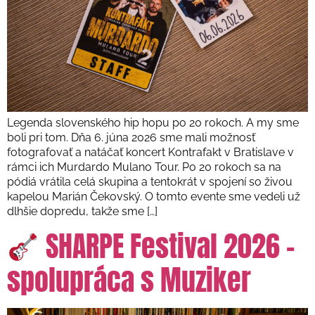
Legenda slovenského hip hopu po 20 rokoch. A my sme
boli pri tom. Dňa 6. júna 2026 sme mali možnosť
fotografovať a natáčať koncert Kontrafakt v Bratislave v
rámci ich Murdardo Mulano Tour. Po 20 rokoch sa na
pódiá vrátila celá skupina a tentokrát v spojení so živou
kapelou Marián Čekovský. O tomto evente sme vedeli už
dlhšie dopredu, takže sme […]
SHARPE Festival 2026 –
spolupráca s Muziker