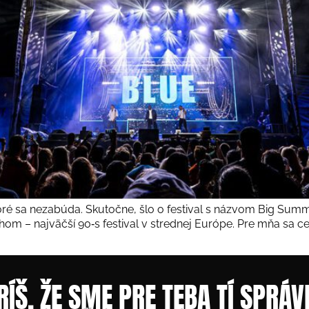
oré sa nezabúda. Skutočne, šlo o festival s názvom Big Summer
om – najväčší 90‑s festival v strednej Európe. Pre mňa sa c
RÍŠ, ŽE SME PRE TEBA TÍ SPRÁV