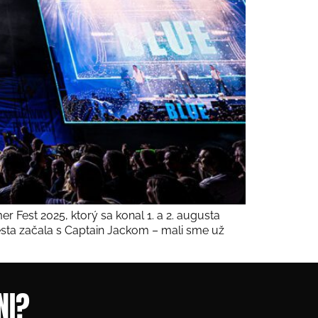
 Fest 2025, ktorý sa konal 1. a 2. augusta
esta začala s Captain Jackom – mali sme už
NI?