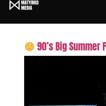
Tag:
90s hudba Slove
90’s Big Summer F