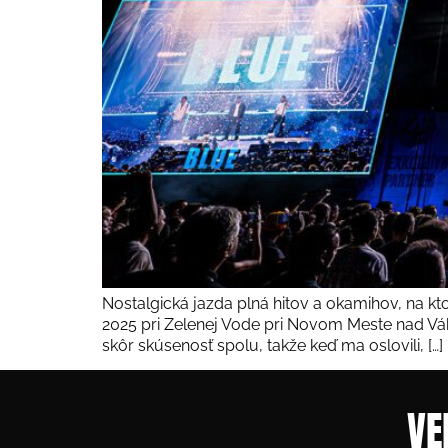
Nostalgická jazda plná hitov a okamihov, na kt
2025 pri Zelenej Vode pri Novom Meste nad Váh
skôr skúsenosť spolu, takže keď ma oslovili, […]
VE