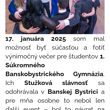
17. januára 2025
som mal
možnosť byť súčasťou a fotiť
výnimočný večer pre študentov
1.
Súkromného
Banskobystrického Gymnázia
.
Ich
Stužková slávnosť
sa
odohrávala v
Banskej Bystrici
a
pre mňa osobne to nebol len
ďalší event – bol to návrat na