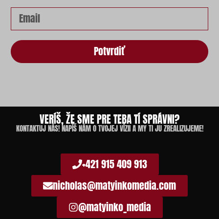
Potvrdiť
VERÍŠ, ŽE SME PRE TEBA TÍ SPRÁVNI?
KONTAKTUJ NÁS! NAPÍŠ NÁM O TVOJEJ VÍZII A MY TI JU ZREALIZUJEME!
+421 915 409 913
nicholas@matyinkomedia.com
@matyinko_media