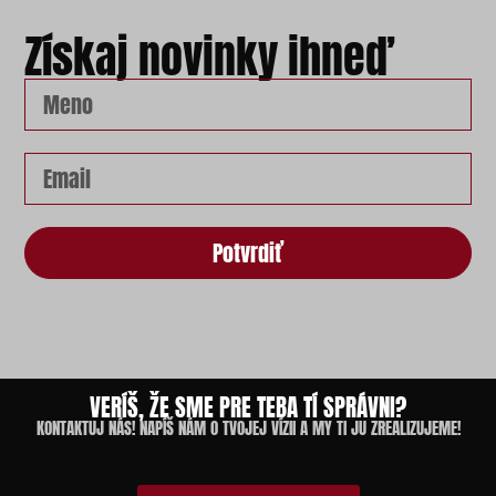
Získaj novinky ihneď
Potvrdiť
VERÍŠ, ŽE SME PRE TEBA TÍ SPRÁVNI?
KONTAKTUJ NÁS! NAPÍŠ NÁM O TVOJEJ VÍZII A MY TI JU ZREALIZUJEME!