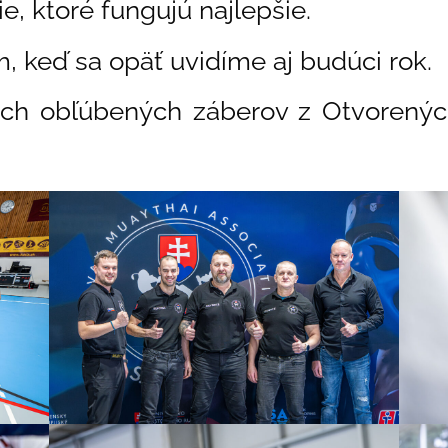
e, ktoré fungujú najlepšie.
, keď sa opäť uvidíme aj budúci rok.
ich obľúbených záberov z Otvorenýc