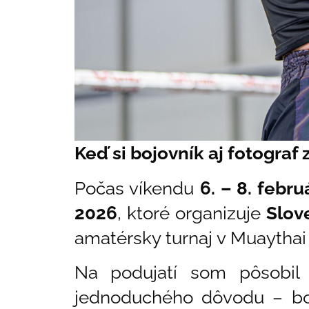
Keď si bojovník aj fotograf
Počas víkendu
6. – 8. febr
2026
, ktoré organizuje
Slov
amatérsky turnaj v Muaythai 
Na podujatí som pôsobi
jednoduchého dôvodu – bol