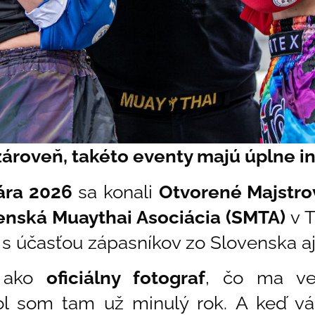
 zároveň, takéto eventy majú úplne i
uára 2026
sa konali
Otvorené Majstro
enská Muaythai Asociácia (SMTA)
v T
s účasťou zápasníkov zo Slovenska aj 
l ako
oficiálny fotograf
, čo ma ve
 som tam už minulý rok. A keď vás 