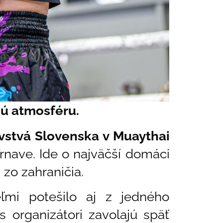
nú atmosféru.
vstvá Slovenska v Muaythai
rnave. Ide o najväčší domáci
zo zahraničia.
ľmi potešilo aj z jedného
organizátori zavolajú späť