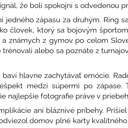
signál, že boli spokojní s odvedenou p
í jedného zápasu za druhým. Ring sa 
 Ako človek, ktorý sa bojovým športo
v a známych z gymov po celom Slove
e trénovali alebo sa poznáte z turnajo
baví hlavne zachytávať emócie. Rado
ešpekt medzi súpermi po zápase. T
ie najlepšie fotografie práve v prieb
plikácie ani bláznivé príbehy. Prišiel
 odviezol domov plné karty kvalitného