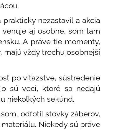
rácou.
prakticky nezastavil a akcia
m venuje aj osobne, som tam
nsku. A práve tie momenty,
v, majú vždy trochu osobnejší
sť po víťazstve, sústredenie
o sú veci, ktoré sa nedajú
ehu niekoľkých sekúnd.
 som, odfotil stovky záberov,
 materiálu. Niekedy sú práve