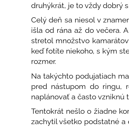
druhýkrát, je to vždy dobrý 
Celý deň sa niesol v znamen
išla od rána až do večera.
stretol množstvo kamaráto
keď fotíte niekoho, s kým st
rozmer.
Na takýchto podujatiach ma 
pred nástupom do ringu, r
naplánovať a často vzniknú t
Tentokrát nešlo o žiadne kom
zachytil všetko podstatné a