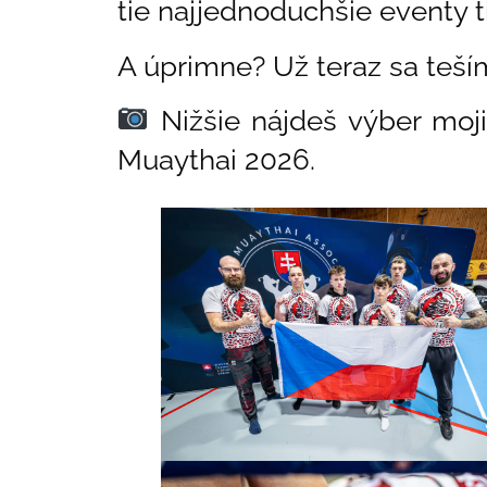
tie najjednoduchšie eventy ti
A úprimne? Už teraz sa teším
Nižšie nájdeš výber moj
Muaythai 2026.