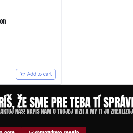
ion
Add to cart
RÍŠ, ŽE SME PRE TEBA TÍ SPRÁV
AKTUJ NÁS! NAPÍŠ NÁM O TVOJEJ VÍZII A MY TI JU ZREALIZU