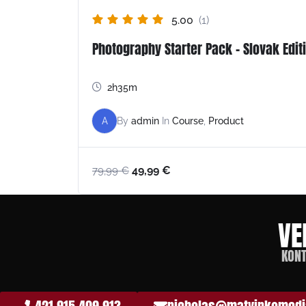
5.00
(1)
Photography Starter Pack – Slovak Edit
2h35m
A
By
admin
In
Course
,
Product
49,99
€
79,99
€
VE
KONT