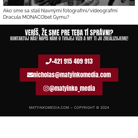
Ako sme sa stali hlavnými fotografmi/videografmi
Dracula MONACObet Gymu?
VERÍŠ, ŽE SME PRE TEBA TÍ SPRÁVNI?
KONTAKTUJ NÁS! NAPÍŠ NÁM O TVOJEJ VÍZII A MY TI JU ZREALIZUJEME!
+421 915 409 913
nicholas@matyinkomedia.com
@matyinko_media
MATYINKOMEDIA.COM – COPYRIGHT © 2024