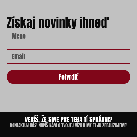
Získaj novinky ihneď
Potvrdiť
VERÍŠ, ŽE SME PRE TEBA TÍ SPRÁVNI?
KONTAKTUJ NÁS! NAPÍŠ NÁM O TVOJEJ VÍZII A MY TI JU ZREALIZUJEME!