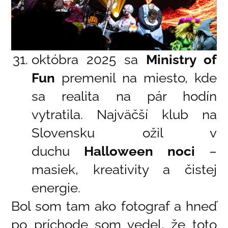
októbra 2025 sa
Ministry of
Fun
premenil na miesto, kde
sa realita na pár hodín
vytratila. Najväčší klub na
Slovensku ožil v
duchu
Halloween noci
–
masiek, kreativity a čistej
energie.
Bol som tam ako fotograf a hneď
po príchode som vedel, že toto