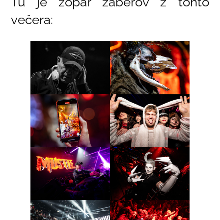
Tu je zopár záberov z tohto
večera: